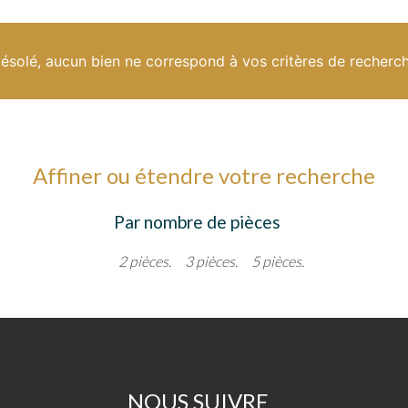
ésolé, aucun bien ne correspond à vos critères de recherc
Affiner ou étendre votre recherche
Par nombre de pièces
2 pièces.
3 pièces.
5 pièces.
NOUS SUIVRE