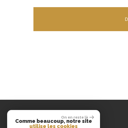
D
On en reste là
Comme beaucoup, notre site
utilise les cookies