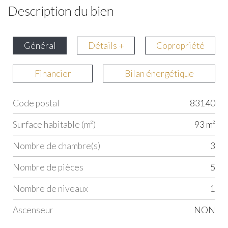
Description du bien
Général
Détails +
Copropriété
Financier
Bilan énergétique
Code postal
83140
Label
Value
Surface habitable (m²)
93 m²
Nombre de chambre(s)
3
Nombre de pièces
5
Nombre de niveaux
1
Ascenseur
NON