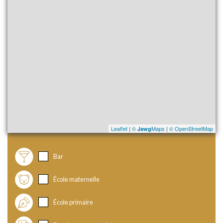
Leaflet
|
©
Maps
|
© OpenStreetMap
Jawg
Bar
École maternelle
École primaire