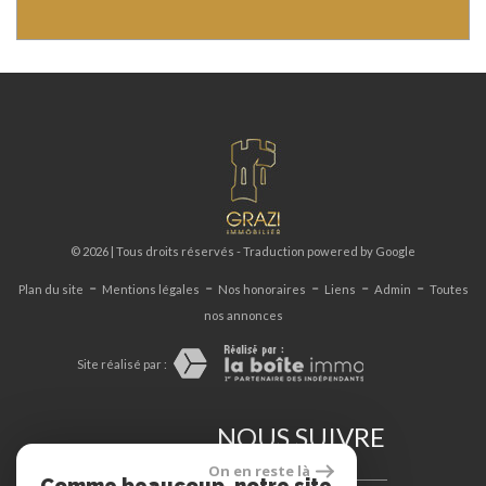
© 2026 | Tous droits réservés - Traduction powered by Google
-
-
-
-
-
Plan du site
Mentions légales
Nos honoraires
Liens
Admin
Toutes
nos annonces
Site réalisé par :
NOUS SUIVRE
On en reste là
Comme beaucoup, notre site