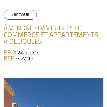
< RETOUR
À VENDRE : IMMEUBLES DE
COMMERCE ET APPARTEMENTS
À OLLIOULES
PRIX
640 000
€
REF
FGA217